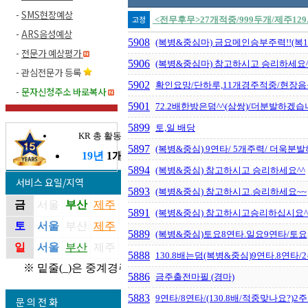
-
SMS현장예상
고정
<전무후무>27개적중/999두개/제주129.7
-
ARS음성예상
5908
(복병&중심마) 금요메인승부주력!!(복10.
-
전문가 예상평가
5906
(복병&중심마) 참고하시고 승리하세요^
-
관심전문가 등록
5902
확인요망/단하루,11개경주적중/현장음성
-
문자신청주소 바로복사
5901
72.2배한방은덤^^(삼쌍)/더분발하겠습
5899
토,일 배당
KR 총 활동기간
5897
(복병&중심) 9연타/ 5개주력/ 더욱분
19년
1개월
5894
(복병&중심) 참고하시고 승리하세요^^
서비스 요일/지역
5893
(복병&중심) 참고하시고.승리하세요~~
금
서울
부산
제주
5891
(복병&중심) 참고하시고승리하십시요^
토
서울
부산
제주
5889
(복병&중심)토요8연타.일요9연타/토요
일
서울
부산
제주
5888
130.8배는덤(복병&중심)9연타.8연타/
※ 밑줄(_)은 중계경주
5886
금주출전마필 (경마)
5883
9연타/8연타/(130.8배/적중맞나요?)2
문 의 전 화