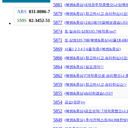
5881
(복병&중심) 8개경주적중했으나/임펙트
ARS
031-8086-7999
5879
(복병&중심) 참고하시고 승리하십시요!
SMS
02-3452-5144
5877
(복병&중심) 2승1패/더잘해보겠습니다!
5874
토,일승리/삼쌍105.7배적중/no!!
5871
또,삼쌍105,7배(복병&중심)서울1R-6
5869
서울1,2,3,4,5,6올적중/(복병&중심)
5866
(복병&중심) 참고하시고 승리하십시요^
5864
(복병&중심) 일요경마^^
5862
(복병&중심)7개적중으로 승리했으나 
5859
(복병&중심) 참고하시고,승리하십쇼^^
5855
(복병&중심)승리하겠습니다!!
5854
금요(경문)ㅆ
5852
(복병&중심)금요성적/ 7개적중했으나 
5849
(복병&중심) 추석전텍스트(84.9배한방