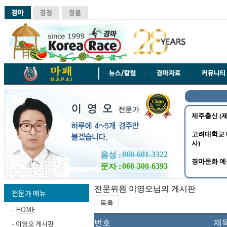
060-601-3322
음성 :
060-300-6393
문자 :
전문위원 이영오님의 게시판
전문가 메뉴
목록
-
HOME
번호
제
-
이영오 게시판