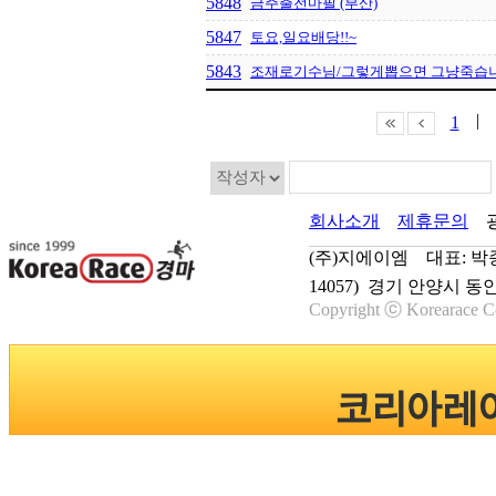
5848
금주출전마필 (부산)
5847
토요,일요배당!!~
5843
조재로기수님/그렇게뽑으면 그냥죽습니다
|
1
회사소개
제휴문의
(주)지에이엠 대표: 박종학
14057) 경기 안양시 동
Copyright ⓒ Korearace Co
코리아레이