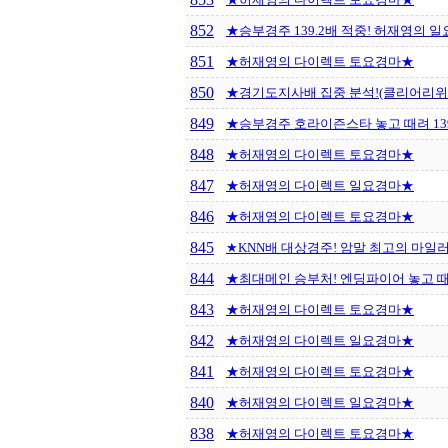
852
★승부경주 139.2배 적중! 허재영의 
851
★허재영의 다이렉트 토요경마★
850
★경기도지사배 집중 분석!(클리어리위
849
★승부경주 호라이즌스타 놓고 때려 139
848
★허재영의 다이렉트 토요경마★
847
★허재영의 다이렉트 일요경마★
846
★허재영의 다이렉트 토요경마★
845
★KNN배 대상경주! 암말 최고의 마일러
844
★최대메인 승부처! 엔딩파이어 놓고 때려
843
★허재영의 다이렉트 토요경마★
842
★허재영의 다이렉트 일요경마★
841
★허재영의 다이렉트 토요경마★
840
★허재영의 다이렉트 일요경마★
838
★허재영의 다이렉트 토요경마★