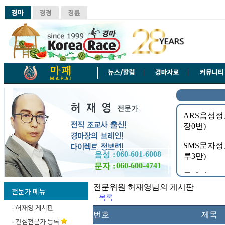
060-601-6008
음성 :
060-600-4741
문자 :
전문위원 허재영님의 게시판
전문가 메뉴
목록
-
허재영 게시판
번호
제목
-
관심전문가 등록