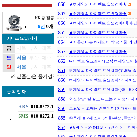
868
★허재영의 다이렉트 일요경마★
867
★허재영의 다이렉트 토요경마★
KR 총 활동기간
866
★허재영의 다이렉트 일요경마! 휴가 
6년
9개월
865
★허재영의 다이렉트 토요경마★
서비스 요일/지역
864
★서울경마는 허재영이 싹 정리한 거 맞
금
서울
부산
제주
863
★허재영의 다이렉트 토요경마★
토
서울
부산
제주
862
다이렉트 일요경마! (오직 허재영만이 볼
일
서울
부산
제주
861
허재영의 다이렉트 토요경마(고배당 승
※ 밑줄(_)은 중계경주
860
허재영의 다이렉트 일요경마! 기대해도
859
허재영의 다이렉트 토요경마 (3R 5R 8R 
문 의 전 화
858
와신상담! 칼 갈고 나오는 허재영의 
ARS
010-8272-1496
856
토요일은 고배당 승부데이! 기대하셔도
SMS
010-8272-1496
855
주목해 볼 2세 신마 (서울/부산 , 국산/외
854
★6경주 우와 843.2배! 3경주 에너지파워 
853
★허재영의 다이렉트 토요경마★