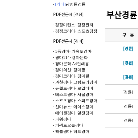
·
[기타]
광명돔경륜
부산경
PDF전문지 [경정]
·
경정마린스
·
경정윈저
·
경정코리아
·
스포츠경정
구 분
PDF전문지 [경마]
[경륜]
·
1등경마
·
가속도경마
·
경마114
·
경마문화
[경륜]
·
경마문화 A4인쇄용
·
경마의신
·
경마짱
·
경마코리아
·
경마필
[경륜]
·
과천경마
·
그랑프리경마
·
뉴월드경마
·
로열더비
[경륜]
·
베스트경마
·
서울경마
·
스포츠경마
·
스피드경마
[경륜]
·
신마뉴스
·
에이스경마
·
에이원경마
·
열전경마
·
파워경마
[경륜]
·
퍼펙트오늘경마
·
확률경마
·
히트경마