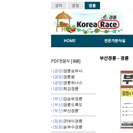
부산경륜 - 경륜
PDF전문지 [경륜]
·
[광명]
경륜승부사
·
[광명]
경륜왕
·
[광명]
경륜위너스
·
[광명]
최강경륜
·
[부산]
강승부경륜
·
[부산]
경륜오륙도
·
[부산]
부산경륜
·
[창원]
굿데이경륜
·
[창원]
승부수경륜