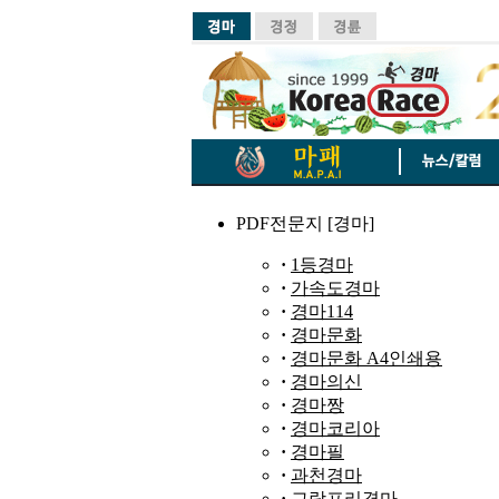
PDF전문지 [경마]
·
1등경마
·
가속도경마
·
경마114
·
경마문화
·
경마문화 A4인쇄용
·
경마의신
·
경마짱
·
경마코리아
·
경마필
·
과천경마
·
그랑프리경마