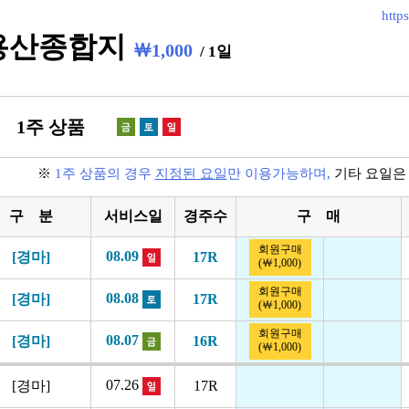
http
용산종합지
￦1,000
/ 1일
1주 상품
※
1주 상품의 경우
지정된 요일
만 이용가능하며,
기타 요일
구 분
서비스일
경주수
구 매
회원구매
08.09
[경마]
17R
(￦1,000)
회원구매
08.08
[경마]
17R
(￦1,000)
회원구매
08.07
[경마]
16R
(￦1,000)
07.26
[경마]
17R