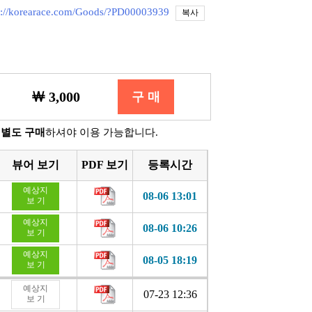
s://korearace.com/Goods/?PD00003939
복사
￦ 3,000
구 매
은
별도 구매
하셔야 이용 가능합니다.
뷰어 보기
PDF 보기
등록시간
예상지
08-06 13:01
보 기
예상지
08-06 10:26
보 기
예상지
08-05 18:19
보 기
예상지
07-23 12:36
보 기