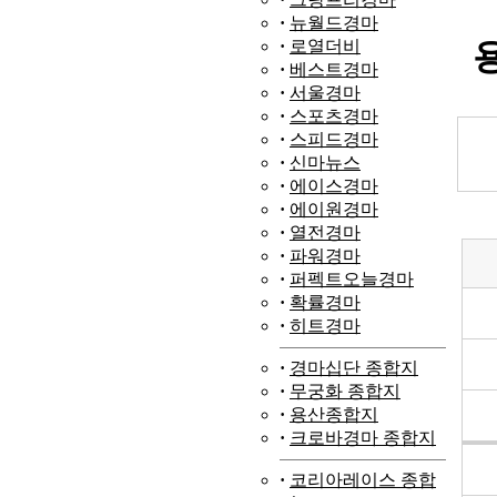
·
뉴월드경마
·
로열더비
·
베스트경마
·
서울경마
·
스포츠경마
·
스피드경마
·
신마뉴스
·
에이스경마
·
에이원경마
·
열전경마
·
파워경마
·
퍼펙트오늘경마
·
확률경마
·
히트경마
·
경마십단
종합지
·
무궁화
종합지
·
용산종합지
·
크로바경마
종합지
·
코리아레이스 종합