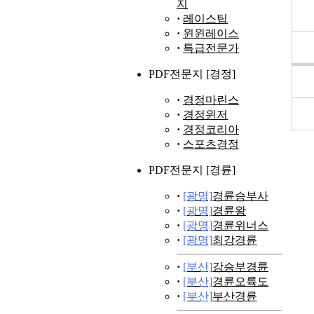
지
·
레이스팁
·
윈윈레이스
·
특급전문가
PDF전문지 [경정]
·
경정마린스
·
경정윈저
·
경정코리아
·
스포츠경정
PDF전문지 [경륜]
·
[광명]
경륜승부사
·
[광명]
경륜왕
·
[광명]
경륜위너스
·
[광명]
최강경륜
·
[부산]
강승부경륜
·
[부산]
경륜오륙도
·
[부산]
부산경륜