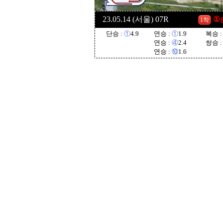
23.05.14 (서울) 07R
①
1착
단승 :
①
4.9
연승 :
①
1.9
복승 
연승 :
④
2.4
쌍승 
연승 :
⑩
1.6