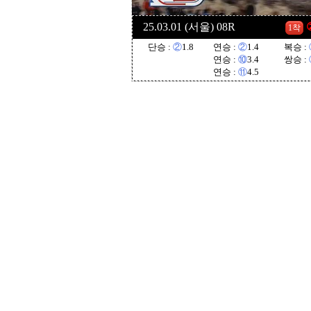
25.03.01 (서울) 08R
1착
단승 :
②
1.8
연승 :
②
1.4
복승 :
연승 :
⑩
3.4
쌍승 :
연승 :
⑪
4.5