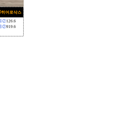
②
히어로삭스
④②
126.6
④②
919.6