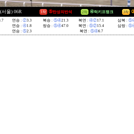
3 (서울) 06R
⑤
④
탄성의반석
럭키프랭크
1착
2착
3착
8.7
연승 :
②
3.3
복승 :
⑤④
21.3
복연 :
④②
17.1
삼복 :
⑤
연승 :
④
1.8
쌍승 :
⑤④
47.0
복연 :
⑤②
15.4
삼쌍 :
⑤
연승 :
⑤
2.3
복연 :
⑤④
6.7