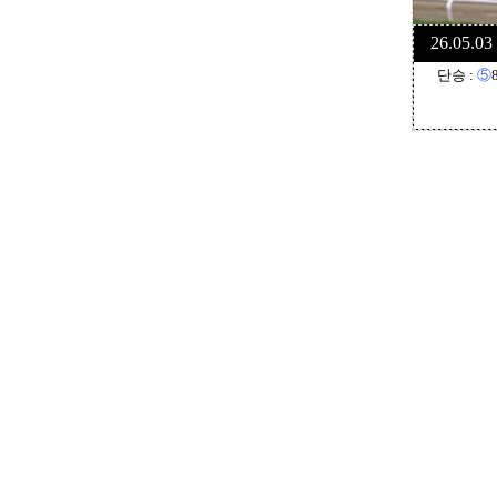
26.05.0
단승 :
⑤