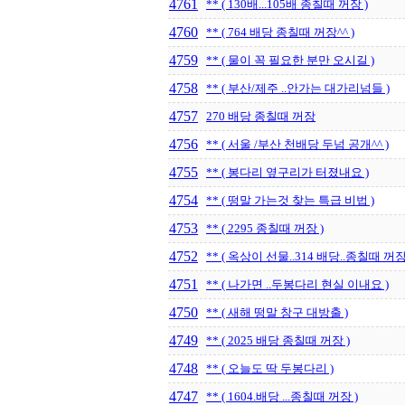
4761
** ( 130배...105배 종칠때 꺼장 )
4760
** ( 764 배당 종칠때 꺼장^^ )
4759
** ( 물이 꼭 필요한 분만 오시길 )
4758
** ( 부산/제주 ..안가는 대가리넘들 )
4757
270 배당 종칠때 꺼장
4756
** ( 서울 /부산 천배당 두넘 공개^^ )
4755
** ( 봉다리 옆구리가 터졌내요 )
4754
** ( 떵말 가는것 찾는 특급 비법 )
4753
** ( 2295 종칠때 꺼장 )
4752
** ( 옥상이 선물..314 배당..종칠때 꺼장
4751
** ( 나가면 ..두봉다리 현실 이내요 )
4750
** ( 새해 떵말 창구 대방출 )
4749
** ( 2025 배당 종칠때 꺼장 )
4748
** ( 오늘도 딱 두봉다리 )
4747
** ( 1604.배당 ...종칠때 꺼장 )