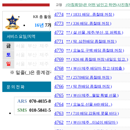
(아침희망)은 어떤 넘인고 하면(사진첨부)...
고정
4774
** ( 1831 배당 . 종칠때 꺼장 )
KR 총 활동기간
4773
** ( 336 배당..종칠때 꺼장 )
16년
7개월
4772
** ( 설 선물 .제주/부산 .또 퍼펙트 )
서비스 요일/지역
4771
** ( 딱 .삼천배당 종칠때 꺼장 )
금
서울
부산
제주
4770
** ( 오늘도 구백 배당 종칠때 꺼장 )
토
서울
부산
제주
4769
** ( 926 배 종칠때 꺼장 내일도 있고. )
일
서울
부산
제주
4768
** ( 부산/제주 배당마 창고 대방출 )
※ 밑줄(_)은 중계경주
4767
** ( 2570배당 종칠때 꺼장 )
문 의 전 화
4766
** ( 딱 천배당 종칠때 꺼장 )
4765
** ( 부산/제주...월말 특별 선물 )
ARS
070-4035-8999
4764
** ( 오늘도 선물 449 배당 . )
SMS
010-5841-5222
4763
** ( 710 배당.감동에 콧물 바다 )
4762
** ( 부산/제주 ..이넘이 배당마 )