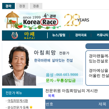
060-603-9000
음성 :
문자 :
무통장입금
전문위원 아침희망님의 게시판
전문가 메뉴
목록
-
아침희망게시판
번호
제목
-
관심전문가 등록