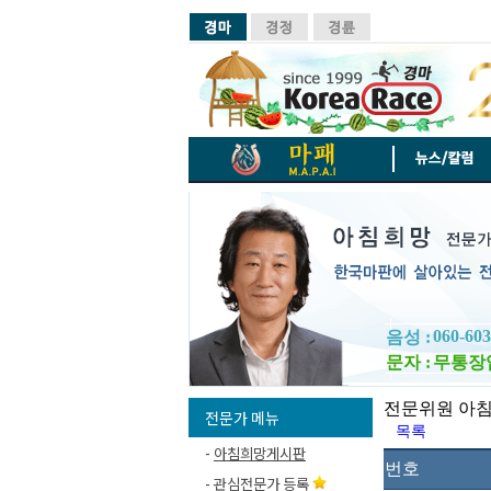
060-603
음성 :
문자 :
무통장
전문위원 아
전문가 메뉴
목록
-
아침희망게시판
번호
-
관심전문가 등록