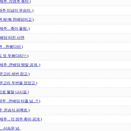
산/제주..각경주 축마 )
상경주 이넘이 우승마. )
가면.쌍/복 천배당이고 )
/제주... 축마 올림. )
배당 터진 사연
면 ...한봉다리 )
일도 또 두봉다리^^ )
산/제주 .큰배당 떵말 공개. )
사 문고리 세번 잡고 )
사 문고리 두번을 잡았고 )
넘으로 월말 나시길 )
경주 ..큰배당 터줄 넘...!! )
경주 .전승식.퍼펙트 )
/제주 ...각 경주 축마 공개 )
...서승운 넘.