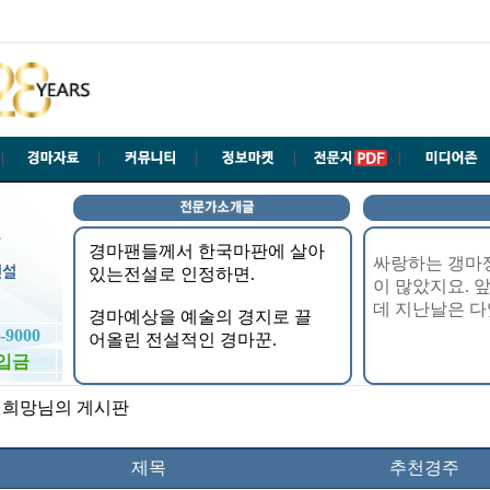
-9000
입금
침희망님의 게시판
제목
추천경주