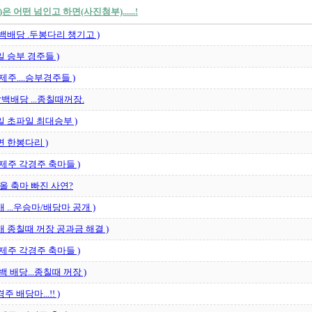
은 어떤 넘인고 하면(사진첨부)......!
.오백배당 .두봉다리 챙기고 )
요일 승부 경주들 )
/제주....승부경주들 )
백배당 ...종칠때꺼장.
요일 초파일 최대승부 )
가면 한봉다리 )
산/제주 각경주 축마들 )
올 축마 빠진 사연?
섬배 ...우승마/배당마 공개 )
천배 종칠때 꺼장 공과금 해결 )
산/제주 각경주 축마들 )
칠백 배당...종칠때 꺼장 )
경주 배당마...!! )