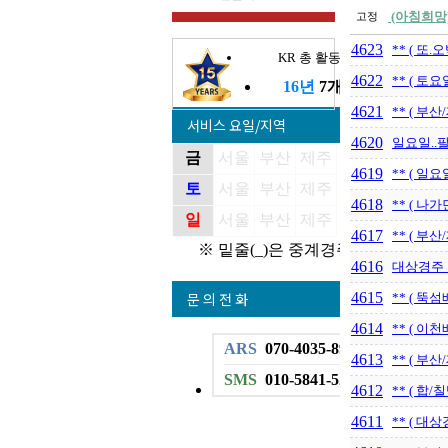
(아침희망)
고정
4623
** ( 또
KR 총 활동기간
4622
** ( 토
16년
7개월
4621
** ( 부산
서비스 요일/지역
4620
일요일..팔
금
서울
부산
제주
4619
** ( 일
토
서울
부산
제주
4618
** ( 나
일
서울
부산
제주
4617
** ( 부
※ 밑줄(_)은 중계경주
4616
대상경주 
문 의 전 화
4615
** ( 뚝
4614
** ( 이
ARS
070-4035-8999
4613
** ( 부
SMS
010-5841-5222
4612
** ( 합/
4611
** ( 대상