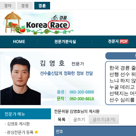
음성 :
060-300-6888
문자 :
060-300-8818
전문위원 김영호님의 게시판
전문가 메뉴
목록
글쓰기
글쓰기(과거)
-
김영호 게시판
번호
-
관심전문가 등록